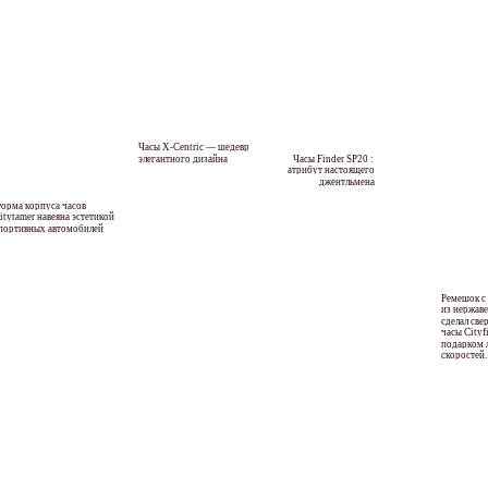
Часы X-Сentric — шедевр
элегантного дизайна
Часы Finder SP20 :
атрибут настоящего
джентльмена
орма корпуса часов
itytamer навеяна эстетикой
портивных автомобилей
Ремешок с
из нержав
сделал св
часы Cityf
подарком 
скоростей.