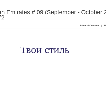
n Emirates # 09 (September - October 2
72
Table of Contents
|
Fl
Твой стиль