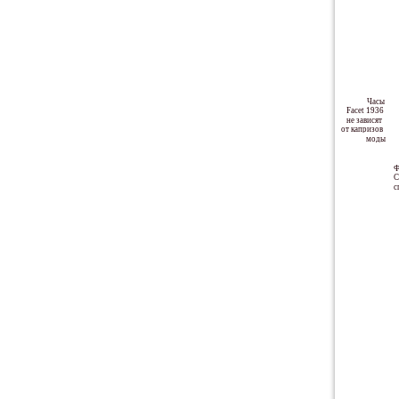
Часы
Facet 1936
не зависят
от капризов
моды
Ф
C
с