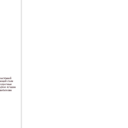
 застёжкой
еющей стали
ерхпрочные
ighter лучшим
любителям