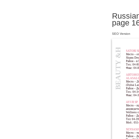
Russian
page 1
BEAUTY &HEALTH
SEO Version
SATORI S
Место – от
Shams Dese
Район – в 
Тел.: 04-8
Факс: 04-
АВТОНО
ALASALL
Место – Д
(Dubai Lad
Район – Д
Тел.: 04-3
Факс: 04-
AYUR SP
Место – п
аюрведиче
Wellness c
Район – Д
Тел: 04-3
Моб.: 055
SENSASI
Место – то
Район – Д