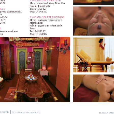
49 8850
ANGSANA SPA EMIRATES HILLS
349 8851
Место – торговый центр Town Centre
Район – Emirates Hills
RA SPA
Тел.: 04-368 3222
оргово-развлекательный
Факс: 04-368 2022
mids
ар-Дубай
ANGSANA SPA THE MONTGOMERIE
24 7700
Место – клабхаус гольф-клуба The
324 4611
Montgomerie
Район – рядом с шоссе им. шейха
PA
Заеда
Авиационный клуб»
Тел.: 04-360 9322
Club)
Факс: 04-360 9321
AE GUIDE
NOVEMBER - DECEMBER 2007
RUSSIAN EMIR