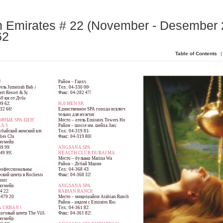
 Emirates # 22 (November - Desember 
62
Table of Contents
|
PA
Район – Гархуд
ель Jumeirah Bab Al
Тел.: 04-330 0000
rt Resort & Spa
Факс: 04-282 4751
50 км от Дубая
09 6232
H
0 MEN SPA
2
832 6698
Единственное SPA города исключи-
тельно для мужчин
МНЫЕ SPA-ЦЕНТРЫ
Место – отель Emirates Towers Hotel
A SPA
Район – шоссе им. шейха Заеда
убайский женский клуб
Тел.: 04-319 8181
ies Club)
Факс: 04-319 8080
жумейра
49 9922
ANGSANA SPA &
349 9927
HEALTH CLUB DUBAI MARINA
Место – бульвар Marina Walk
A
Район – Дубай Марина
рофессиональный
Тел.: 04-368 4356
ский центр в Rochester
Факс: 04-368 3256
entre
жумейра
ANGSANA SPA A
94 2257
RABIAN RANCHES
-479 2061
Место – микрорайон Arabian Ranches
Район – рядом с Emirates Road
A URBAN SPA
Тел.: 04-361 8251
рговый центр The Village
Факс: 04-361 8252
жумейра