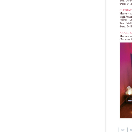
Тел.: 04-3
Факс: 04-
CLEOPAT
Место – т
Wafi Pyra
Район – Б
Тел.: 04-3
Факс: 04-
AKARU S
Место – «
(Aviation 
U
162