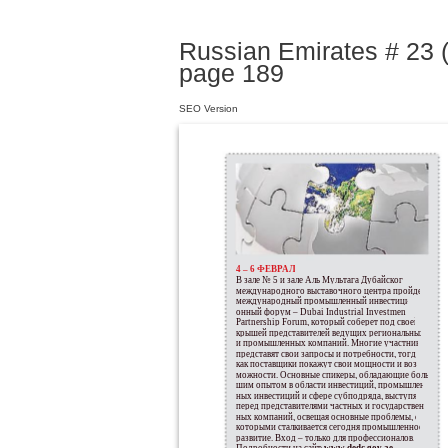
Russian Emirates # 23 (
page 189
SEO Version
4 – 6 ФЕВРАЛЯ
В зале № 5 и зале Аль Мультага Дубайского
международного выставочного центра пройдет
международный промышленный инвестици-
онный форум – Dubai Industrial Investment &
Partnership Forum, который соберет под своей
крышей представителей ведущих региональных
и промышленных компаний. Многие участники
представят свои запросы и потребности, тогда
как поставщики покажут свои мощности и воз-
можности. Основные спикеры, обладающие боль-
шим опытом в области инвестиций, промышлен-
ных инвестиций и сфере субподряда, выступят
перед представителями частных и государствен-
ных компаний, освещая основные проблемы, с
которыми сталкивается сегодня промышленное
развитие. Вход – только для профессионалов.