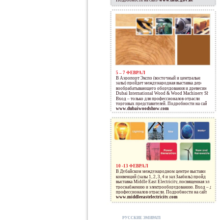
Подробности на сайте
www.dedc.gov.ae
5 – 7 ФЕВРАЛЯ
В Аэропорт Экспо (восточный и центральный
залы) пройдет международная выставка дере-
вообрабатывающего оборудования и древесины
Dubai International Wood & Wood Machinery Show.
Вход – только для профессионалов отрасли и
торговых представителей. Подробности на сайте
www.dubaiwoodshow.com
10 -13 ФЕВРАЛЯ
В Дубайском международном центре выставок и
конвенций (залы 1, 2, 3, 4 и зал Заабиль) пройдет
выставка Middle East Electricity, посвященная элек-
троснабжению и электрооборудованию. Вход – для
профессионалов отрасли. Подробности на сайте
www.middleeastelectricity.com
РУССКИЕ ЭМИРАТЫ