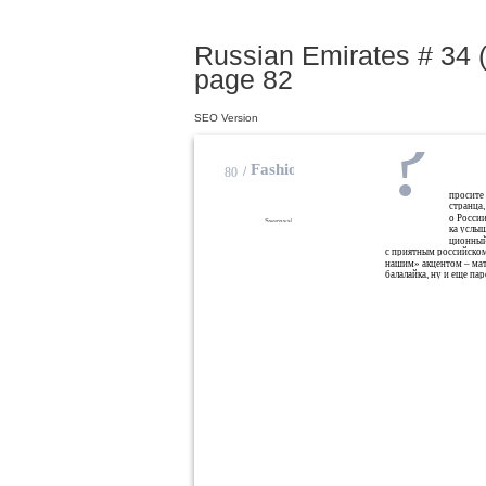
Russian Emirates # 34 
page 82
?
SEO Version
Fashion
/
80
просите
странца,
о России
Swa
rovski
ка услыш
ционный
с приятным российском
нашим» акцентом – мат
балалайка, ну и еще па