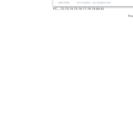
LIFE STYLE
/ NOVEMBER - DECEMBER 2009 /
FC
...,
72
,
73
,
74
,
75
,
76
,
77
,
78
,
79
,
80
,
81
Pow