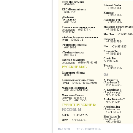
Pizza Hut cеть пиццерий
600-569-999
Intravel Stoleshniki
+7 (495) 961-24-44
KFC (Кентаки) cеть fast-food
600-52-22-52
Капитал Тур
+7 (495) 980-50-50
«Нефертити»
(русская кухня)
Лужники Тур Вояж
(04) 355-88-55
+7 (495) 789-35-95
Максима Трэвел (Maxim
Русская домашняя кухня в Абу-Даби
доставка на дом
(02) 674-43-42,
+7 (495) 626-41-86
(050) 323-20-67
Мос Трэвел
+7 (495) 101
«Арбат» (русская, японская и ливанская
Натали Турз
кухня)
(04) 22-11-999
+7 (495) 792-56-00
«Фантазия» (русская кухня)
Пакс
+7 (495) 937-35-2
(04) 268-82-88
Русский Экспресс
«Тройка» (русская кухня)
+7 (495) 105-66-99
(04) 352-09-00
Спейс Тревел
Вкусная домашняя кухня
+7 (495) 225-31-33
доставка на дом
(050) 478-01-05, Алина
Туральянс
РУССКИЕ МАГАЗИНЫ
+7 (495) 730-11-77
Гастроном «Московский»
ОАЭ
800-467
Книжный магазин «Русская книга»
Al Fanar Tourism
(Аль Фанар Туризм)
(Дубай)
(04) 357-40-50, (050) 626-30-19
+971 (4) 269-98-58
Магазин «Зелёная Долина»
Al Khalidiah Tourism
(04) 269-79-10, (050) 788-47-84
(Аль Халидия Туризм)
+971 (4) 267-76-51
Магазин «Счастливчик»
Бахит Центр
(04) 297-11-18
Alpha Tours
(Альфа Турз)
Ролла Стрит
(04) 359-51-59
+971 (4) 294-98-88
ТУРИСТИЧЕСКИЕ КОМПАНИИ
Arabian Link Tours
РОССИЯ, МОСКВА
(Арабиэн Линк Турз)
+ 971 (6) 572-66-66
Art Tour
+7 (495) 232-31-13
Blue Water Tourism
(Блу Вотер Туризм)
ИнтАэр
+7 (495) 781-00-82
+971 (4) 432-95-50
UAE GUIDE
/ JULY - AUGUST 2010 /