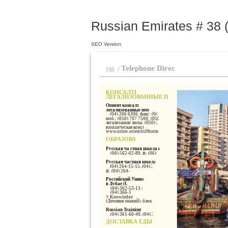
Russian Emirates # 38 (
SEO Version
Telephone Directory
/
198
КОНСАЛТИНГ И
ЛЕГАЛИЗОВАННЫЕ ПЕРЕВОДЫ
Ориент консалтинг и
легализованные переводы
(04) 266 6306, факс: (04) 266 0071,
моб.: (050) 707 7500; (050) 925 0750 –
легализация/ визы; (050) 286 6703 –
юридическая консультация
www.orientlt.ae
,
orientlt@hotmail.com
ОБРАЗОВАНИЕ
Русская ча стная школа в Шардже
(06) 562-02-89, ф: (06) 562-02-89
Русская частная школа в Дубае
(04) 264-15-15, (04) 264-18-66
ф: (04) 264-16-17
Российский Университет
в Дубае (URD)
(04) 362-53-13 / 17 / 19
(04) 366-10-26
Knowledge Village
X
(Деревня знаний), блок 18, 2 этаж
Russian Training Centre
(04) 361-60-49, (04) 360-47-87
ДОСТАВКА ЕДЫ НА ДОМ