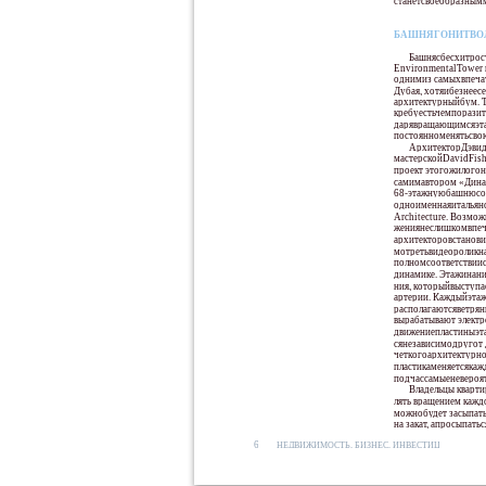
станетсвоеобразным
БАШНЯГОНИТВО
Башнясбесхитрос
EnvironmentalTower 
однимиз самыхвпеч
Дубая, хотяибезнеес
архитектурныйбум. Т
кребуестьчемпоразит
дарявращающимсяэт
постоянноменятьсво
АрхитекторДэвид
мастерскойDavidFishe
проект этогожилогон
самимавтором «Дина
68-этажнуюбашнюсоб
одноименнаяитальян
Architecture. Возмо
жениянеслишкомвпеча
архитекторовстанови
мотретьвидеороликна
ЗДАНИЕGREEN
полномсоответствии
ENVIRONMENTALTOWERЗАДУ-
динамике. Этажинани
ния, которыйвыступа
МАНОМНОГОФУНКЦИОНАЛЬ-
артерии. Каждыйэта
НЫМ. ЧАСТЬЭТАЖЕЙЗАЙМЕТ
располагаютсяветрян
ОТЕЛЬ, ЧАСТЬ–КВАРТИРЫ
вырабатывают электр
РАЗЛИЧНЫХРАЗМЕРОВ. ЕЩЁ
движениепластиныэт
ОДНАЧАСТЬБАШНИДОЛЖНА
сянезависимодругот 
БЫТЬОТВЕДЕНАПОДОФИСЫ
четкогоархитектурно
ИРЕСТОРАН. НАКОНЕЦ,
пластикаменяетсякаж
НЕСКОЛЬКОВЕРХНИХЭТА-
подчассамыеневероя
Владельцы кварти
ЖЕЙАРХИТЕКТОРЫНАЗВАЛИ
лять вращением каждо
ВИЛЛАМИ.
можнобудет засыпать
на закат, апросыпатьс
6
НЕДВИЖИМОСТЬ, БИЗНЕС, ИНВЕСТИЦИИ