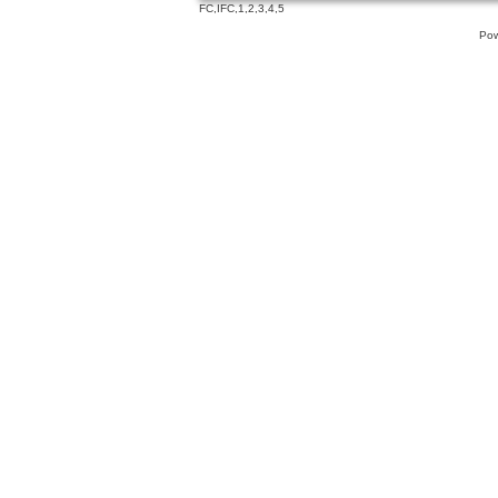
FC
,
IFC
,
1
,
2
,
3
,
4
,
5
Pow