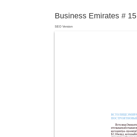
Business Emirates # 15 
SEO Version
НЕДВИЖИМОСТЬ
В2011 ГОДУПЛАНИРУЕТСЯ
СДАТЬВЕСЬМИКРО-ГОРОДИЗ
23ВЫСОТНЫХБАШЕН:ШЕСТИ
ВСТОЛИЦЕЭМИРА
«ПЯТИЗВЕЗДОЧНЫХ»ОТЕЛЕЙ,
ПОСТРОЯТНОВЫ
ЧЕТЫРЕХОФИСНЫХИВОСЬМИ
ВстолицеЭмирато
ЖИЛЫХНЕБОСКРЕБОВ, АТАКЖЕ
ительныеработынапл
ПЯТИБАШЕНСМЕШАННОГО
когоцентра–проектаCa
ПРЕДНАЗНАЧЕНИЯ
$2,18млрд, которыйп