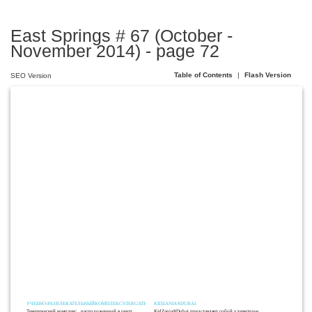
East Springs # 67 (October -
November 2014) - page 72
Table of Contents
|
Flash Version
SEO Version
72 / АКТИВНЫЙ ОТДЫХ
Stargate
УЧЕБНО-РАЗВЛЕКАТЕЛЬНЫЙКОМПЛЕКСSTARGATE
KIDZANIA®DUBAI
Тематический комплекс , расположенный в центре
KidZania®Dubai представляет собой удивительный