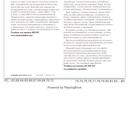
одного из самых популярных городских парков Zabeel
детский парк, в котором воссозданы разнообразные
Park, спроектирован как космический корабль и вклю-
«взрослые» учреждения и компании: банки, больницы,
университеты, салоны красоты, телевизионные каналы,
чает в себя три этажа. Верхний этаж увенчан пятью
студии звукозаписи, гоночные треки, супермаркеты и т. д.
космическими куполами, напоминающими поверхности
планет Солнечной системы – Земли, Марса, Сатурна
Дети, начиная с 3-летнего возраста, смогут «приме-
и Луны, а также НЛО. Список развлечений включает:
рить» на себя любую профессию – пожарного, врача,
3D-кинотеатры, самую большую в мире игровую зону
повара, инженера, актера, радиоведущего, фотографа,
мягких игрушек, картинг, электромобили, школу безопас-
дизайнера ювелирных украшений, следователя полиции,
ного вождения для детей, ледовый каток, американские
продавца и многих других. Всего в KidZania® представ-
горки, последние компьютерные и обучающие игры
лены более 70 профессий, в парке имеется все необходи-
и аттракционы для детей и взрослых, детскую художе-
мое оборудование, и экипировка.
ственную школу и комнаты для проведения праздников.
В детской «стране» есть собственная валюта – KidZo,
Телефон для справок 800 9977
которой расплачиваются с «сотрудниками», на которую
можно приобрести различные товары, и которую даже
www.stargatedubai.com
можно положить на свой «банковский» счет.
При входе в KidZania® каждый её гость получает путе-
водитель по детской стране, своеобразный «посадочный
талон» и программу мероприятий на день.
Широкий спектр обучающих игр для детей всех
возрастов поможет им сориентироваться в таком
запутанном и незнакомом мире взрослых, выбрать
для себя дело по душе, а может быть и будущую профес-
сию и просто побыть вместе со своими сверстниками
во «взрослой» остановке. В конце концов, дети «имеют
право знать». Это основной девиз KidZania®.
Телефон для справок 04 448 5222
www.kidzania.com/dubai
КЛЮЧИ ВОСТОКА №67
(5)
ОКТЯБРЬ - НОЯБРЬ 2014
FC
...,
62
,
63
,
64
,
65
,
66
,
67
,
68
,
69
,
70
,
71
73
,
74
,
75
,
76
,
77
,
78
,
79
,
80
,
81
,
82
,...
BC
Powered by FlippingBook