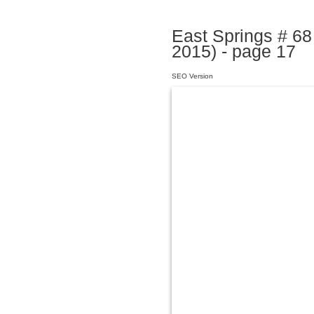
East Springs # 6
2015) - page 17
SEO Version
?????????????????????????
???????????????????
??????????????SR???????????
???????????????????????