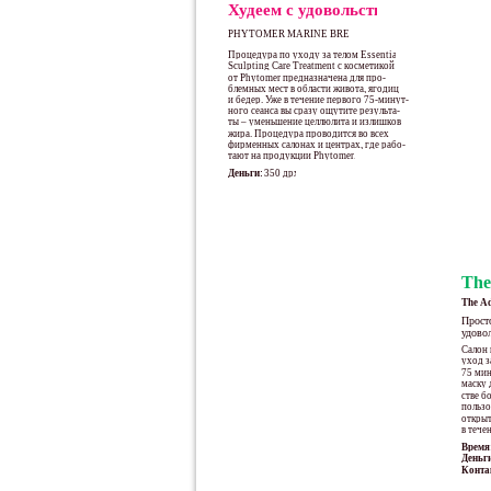
Худеем с удовольствием
PHYTOMER MARINE BREEZE
Процедура по уходу за телом Essential
Sculpting Care Treatment с косметикой
от Phytomer предназначена для про-
блемных мест в области живота, ягодиц
и бедер. Уже в течение первого 75-минут-
ного сеанса вы сразу ощутите результа-
ты – уменьшение целлюлита и излишков
жира. Процедура проводится во всех
фирменных салонах и центрах, где рабо-
тают на продукции Phytomer.
Деньги:
350 дрх
The
The Ad
_____
Просто
удово
Салон 
уход з
75 мин
маску 
стве б
пользо
открыт
в тече
Время
Деньги
Конта