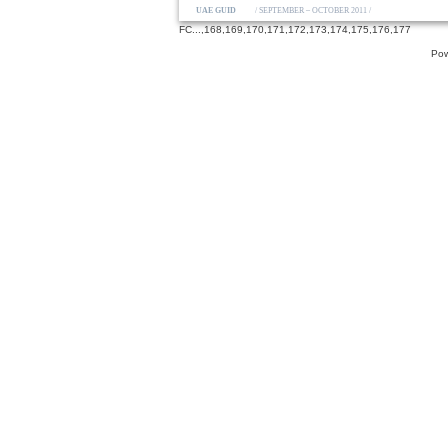
UAE GUIDE
/ SEPTEMBER – OCTOBER 2011 /
FC
...,
168
,
169
,
170
,
171
,
172
,
173
,
174
,
175
,
176
,
177
Pow