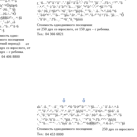
ʺ˘ʺˇȱ˕ʲʴ˓˘ʲʺ˘ȱ
ɼˏ˙ʴȱ˔˓˖ʺ˧ʲ˭˘ȱˊʲˊȱ˘˙˕ˆ˖˘˩ǰȱ˘ʲˊȱˆȱːʺ˖˘ˑ˩ʺȱʾˆ˘ʺˏˆǰȱˊ˓˘˓˕˩ʺȱˑʲ˖ˏʲʾʹʲ˭˘˖ˮȱ
ȍʈˆˑʹʴʲʹȎǯȱɮʵʲȱ
ːˑ˓ʶ˓ˣˆ˖ˏʺˑˑ˩ːˆȱʵ˓ʹˑ˩ːˆȱʵˆʹʲːˆȱ˖˔˓˕˘ʲǰȱʵˊˏ˭ˣʲˮȱʵˆˑʹ˖ʺ˕˟ˆˑʶǰȱˊʲ˘ʲˑˆʺȱ
ˑʺʾˑ˩ˠȱ˔ˏˮʾʲǰȱ
ˑʲȱʵ˓ʹˑ˩ˠȱˏ˩ʾʲˠǰȱʴʲˇʹʲ˕ˊʲˠȱˆˏˆȱʴʲˑʲˑʺǯȱʃʲȱ˔ˏˮʾʺȱː˓ʾˑ˓ȱ˔˓ˆʶ˕ʲ˘˪ȱʵȱːˮˣȱ
˘˓˕˩ˠȱ˕ʲ˖˖˘ʲʵȬ
ˆˏˆȱʵȱʶˆʶʲˑ˘˖ˊˆˇȱ˫˕˙ʹˆ˘ǯȱɪ˖ʺːȱʶ˓˖˘ˮːȱ˔˓ʹʲʺ˘˖ˮȱ˖ʵʺʾʺʵ˩ʾʲ˘˩ˇȱ˖˓ˊǰȱː˓˕˓ʾʺȬ
ȱŗŞŖŖȱ˦ʺ˄ˏ˓ˑʶ˓ʵǰȱ
ˑ˓ʺȱˆȱˠ˓ˏ˓ʹˑ˩ʺȱ˔˓ˏ˓˘ʺˑˢʲȱʹˏˮȱˏˆˢʲǯȱȱȱ
ˑ˙ˏˆ˖˪ȱʵʹ˓ˏ˪ȱ
Стоимость однодневного посещения:
ʲȱː˓˕ˮȱ˔˓ˣ˘ˆȱˑʲȱ
от 250 дрх со взрослого, от 150 дрх – с ребенка.
ʺ˘˕ǯ
Тел.:
04 366 6821
имость одно-
вного посещения
етний период):
от
дрх со взрослого, от
дрх – с ребенка.
:
04 406 8800
ȱ
ȱ
ɪȱ˫˘˓ːȱ˔ˏˮʾˑ˓ːȱˊˏ˙ʴʺȱˑˆˊ˓ʶʹʲȱˑʺȱʴ˩ʵʲʺ˘ȱʲʾˆ˓˘ʲʾʲǰȱ˔˓˖ˊ˓ˏ˪ˊ˙ȱʹ˓ȱ˖ʲː˓ʶ˓ȱ
˓˘ʺˏˮȱʹ˓ʴˆ˕ʲ˘˪˖ˮȱʹ˓˖˘ʲ˘˓ˣˑ˓ȱʹʲˏʺˊ˓ǯȱʃʲȱ˘ʺ˕˕ˆ˘˓˕ˆˆȱʹʵʲȱʴʲ˖˖ʺˇˑʲǰȱʵȱ˘˓ːȱ
ˣˆ˖ˏʺȱʹˏˮȱʹʺ˘ʺˇǰȱ˔˕ʺʹˏʲʶʲʺ˘˖ˮȱʵʺ˖˪ȱ˖˔ʺˊ˘˕ȱʵ˓ʹˑ˩ˠȱʵˆʹ˓ʵȱ˖˔˓˕˘ʲǰȱ˔˓ʹʲʺ˘˖ˮȱ
ˠ˓ˏ˓ʹˑʲˮȱʵ˓ʹʲȱˆȱː˓˕˓ʾʺˑ˓ʺǯȱɫ˓˖˘ʺˇȱ˓ʴ˖ˏ˙ʾˆʵʲ˭˘ȱˏˆˣˑ˩ʺȱ˓˟ˆˢˆʲˑ˘˩ǯȱʃʲȱ
˔ˏˮʾʺȱ˔˕˓˘ˮʾʺˑˑ˓˖˘˪˭ȱŗȱˊːȱ˖˘˓ˮ˘ȱ˔˓˕ˮʹˊʲȱśŖŖȱ˦ʺ˄ˏ˓ˑʶ˓ʵȱ˖ȱ˄˓ˑ˘ˆˊʲːˆǯȱ
Стоимость однодневного посещения:
250 дрх со взрослого
Тел.:
04 453 0000