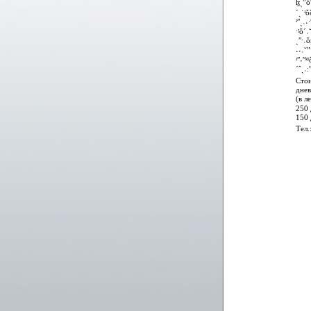
ɮˏˮȱʹ
ˊˏ˙ʴȱ
ʴʺˏ˓˖
ˑʲȱˊ˓
ˏʺˑ˓
˔˕˓˘ˮ
ʴʺ˕ʺʶ
ˊˆˏ˓ː
Сто
дне
(в л
250 
150 
Тел.