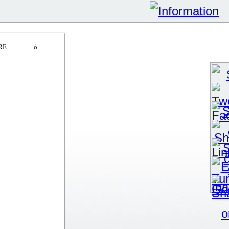
RE
Ŝş
ȱ