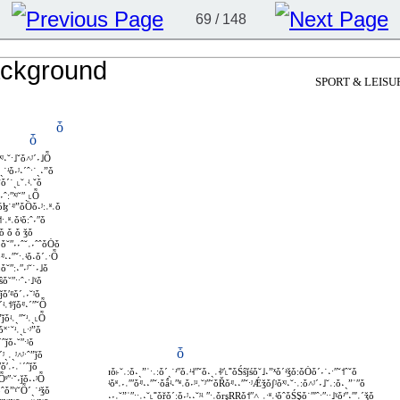
69 / 148
SPORT & LEISU
ȱ
ȱ
ˣʲ˖˘ˑ˩ˇȱ˄ʲˊ˕˩Ȭ
ˏ˙ʴȱ˕ʲ˖ˊˆˑ˙ˏ˖ˮȱ
ˆȱˊ˙ˏ˪˘˓ʵ˓ˇȱ
˔˕ˆːʺˣʲ˘ʺˏ˪Ȭ
ȱɮ˙ʴʲˮȱȮȱ˖ʲː˓ʶ˓ȱ
˦ˑ˓ʶ˓ȱʵȱːˆ˕ʺȱ
ȱ ȱ ǯȱ
ʶ˓ȱ˘ʺ˕˕ˆ˘˓˕ˆˆȱȮȱ
ʴʲ˖˖ʺˇˑ˓ʵȱ˖ȱˊ˓ˑȬ
ːȱ˘ʺː˔ʺ˕ʲ˘˙˕˩ȱ
ȱŝȱ˘ʺˑˑˆ˖ˑ˩ˠȱ
ʵǰȱʹʵʲȱˊ˓˕˘ʲȱ
ˊʵ˓˦ʲǰȱʴʲ˖ˊʺ˘Ȭ
ʲˮǰȱʵ˓ˏʺˇʴ˓ˏ˪Ȭ
ȱ˟˙˘ʴ˓ˏ˪ˑʲˮȱ
ʹˊˆǰȱ˖˘ʺˑʲȱ
ȱ
ˊʲˏ˓ˏʲ˄ʲˑˆˮǰȱ
˩ʺȱʹ˓˕˓ʾˊˆǰȱ
ɪȱ˫˘˓ːȱ˔ˏˮʾˑ˓ːȱˊˏ˙ʴʺȱ˓ʴ˧ʺˇȱ˔ˏ˓˧ʲʹ˪˭ȱŚŝǰśȱ˘˩˖ˮˣȱˊʵǯȱːȱȮȱˊ˕˙˔ˑʺˇ˦ˆˇȱ
ˑʶȬˢʺˑ˘˕ǰȱ˖˔ʲȬ
ʵȱʶ˓˕˓ʹʺȱʴʲ˖˖ʺˇˑȱǻʵ˖ʺʶ˓ȱ˕ʲʴ˓˘ʲʺ˘ȱŘȱʴʲ˖˖ʺˇˑʲǼǯȱʃʲȱˣʲ˖˘ˑ˓ːȱ˄ʲˊ˕˩˘˓ːȱ˔ˏˮʾʺȱ
ȱˆȱˮˠ˘Ȭˊˏ˙ʴǯȱ
˔˕˓˘ˮʾʺˑˑ˓˖˘˪˭ȱřȱˊːȱ˕ʲ˖˖˘ʲʵˏʺˑ˓ȱŗşŖŖȱ˦ʺ˄ˏ˓ˑʶ˓ʵȱˆȱŚŞȱ˙ʺʹˆˑʺˑˑ˩ˠȱʴʺ˖ʺʹ˓ˊǯȱ