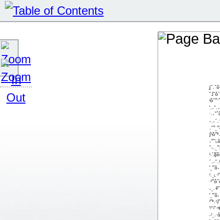
ʝ˘˓˘ȱ
˘˩ˇȱˊ
ʵȱ˘ʺˑ
ʹ˓˖˘˓
ˑ˓˖˘ˆ
˕˓˖ˊ˓
˓˘ʺˏˮȱ 
ʃʲȱʺ
˔ˮ˘˪ȱ
˘˕˓ˏʺ
ʵ˓ʹ˩ǰ
ˊ˓˕˘˓
ʹˏˮȱ˖
ʴ˓ˏ˪ˑ
ˑʲˮȱˆ
˔ˏ˓˧ʲ
ʹˏˮȱ˖
ʴʺʶ˓ʵ
ʹʲˇʵˆ
˖ʲˏ˓ˑ