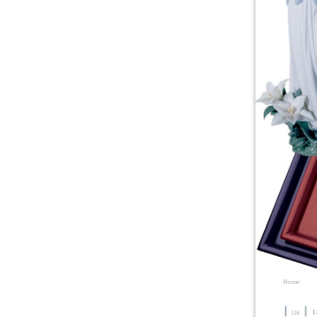
Hermes
L
116