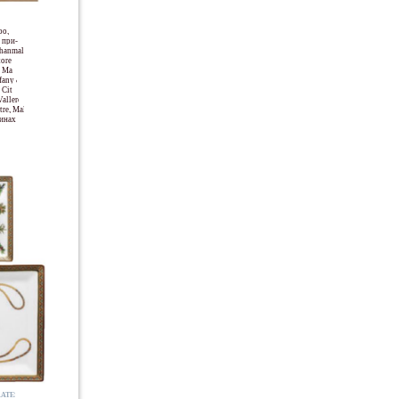
ро,
 при-
shanmal
tores
, Mall
ffany &
City,
Valleroy
re, Mall
зинах
ATES