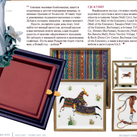
ГДЕ КУПИТЬ?
близким эмалевые бонбоньерки, шкатулки,
пудреницы и другие изысканные вещицы, укра-
Фарфоровую посуду, столовое сереб
Lladro
шенные стразами от Swarovski. И таких чудесных
изделия из хрусталя и аксессуары можно
и диковинных подарков в магазинах и галереях
обрести в галереях Salam (Wafi City), Ja
Дубая и соседних эмиратов – великое множество.
(Wafi City, Mall of the Emirates), Grand S
Просто, посвятите один день тому, чтобы
(Mall of the Emirates), Tanagra (Wafi City
найти тот верный аксессуар, который вдохнет
of the Emirates, BurJuman), в бутиках Ti
в ваш интерьер новую жизнь, а вам подарит
Co., Hermes (BurJuman), Swarovski (Wafi 
радость от красиво оформленного праздника.
Ibn Batutta Mall), Porto Vecchio Village, 
Не забудьте о нарядной скатерти и крахмальных
& Boch (Deira City Centre, BurJuman Cent
салфетках. Пусть ваше Рождество будет счастли-
of the Emirates), а также в ведущих мага
вым, а Новый год – добрым!
мебели и аксессуаров ОАЭ.
Hermes
IFE STYLE
JANUARY - FEBRUARY 2008
RUSSIAN EMIR