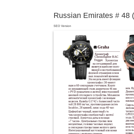
Russian Emirates # 48 (
SEO Version
Graham
4
__________________
Хронограф:
Chronofighter RAC
Trigger.
Хронограф
на сегодняшний день
является наиболее попу-
лярной и востребованной
формой отражения основ-
ных показателей времени.
Эта модель имеет функцию
хронографа с 30-минут-
ным и 60-секундным счетчиком. Корпус
нем. К
из нержавеющей стали диаметром 46 мм
Диамет
с PVD покрытием и желтой левосторонней
прониц
кнопкой спускового устройства. Механизм:
нен в 
автоматический хронограф с колонным
наклад
колесом. Калибр G1742 с балансовой часто-
той 28 800 пк/час, противоударная система
Сквозь
Incabloc, 28 камней, запас хода 48 часов.
любова
ческог
Циферблат черный, минутный счет-
GP033M
чик хронографа серебристый с желтой
хода. 
стрелкой. Апертура даты в позиции
два ин
«7 часов». Центральные стрелки люми-
винтов
несцентные, головки часовых индексов
ную то
и секундная стрелка также желтого цвета.
исполь
Интегрированный каучуковый или кожаный
ровки,
ремешок с желтыми стежками.