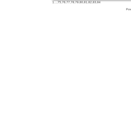
1
...,
75
,
76
,
77
,
78
,
79
,
80
,
81
,
82
,
83
,
84
Pow