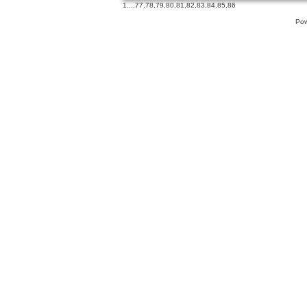
1
...,
77
,
78
,
79
,
80
,
81
,
82
,
83
,
84
,
85
,
86
Pow