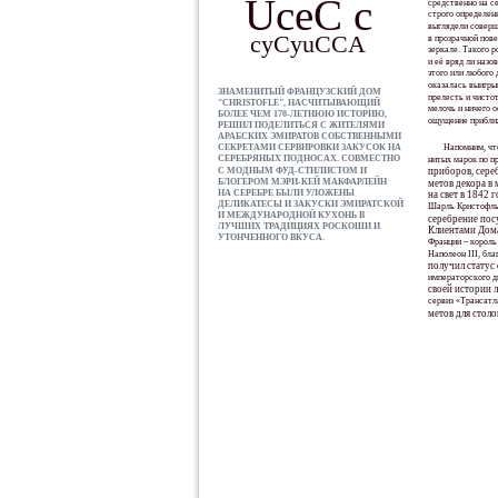
UceC c
средственно на с
строго определен
выглядели соверш
cyCyuCCA
в прозрачной пове
зеркале. Такого р
и её вряд ли назо
этого или любого 
оказалась выигры
ЗНАМЕНИТЫЙ ФРАНЦУЗСКИЙ ДОМ
прелесть и чисто
"CHRISTOFLE", НАСЧИТЫВАЮЩИЙ
мелочь и ничего о
БОЛЕЕ ЧЕМ 170-ЛЕТНЮЮ ИСТОРИЮ,
ощущение прибли
РЕШИЛ ПОДЕЛИТЬСЯ С ЖИТЕЛЯМИ
АРАБСКИХ ЭМИРАТОВ СОБСТВЕННЫМИ
СЕКРЕТАМИ СЕРВИРОВКИ ЗАКУСОК НА
Напомним, что
СЕРЕБРЯНЫХ ПОДНОСАХ. СОВМЕСТНО
нитых марок по п
С МОДНЫМ ФУД-СТИЛИСТОМ И
приборов, сере
БЛОГЕРОМ МЭРИ-КЕЙ МАКФАРЛЕЙН
метов декора в 
НА СЕРЕБРЕ БЫЛИ УЛОЖЕНЫ
на свет в 1842 г
ДЕЛИКАТЕСЫ И ЗАКУСКИ ЭМИРАТСКОЙ
Шарль Кристофль
И МЕЖДУНАРОДНОЙ КУХОНЬ В
серебрение пос
ЛУЧШИХ ТРАДИЦИЯХ РОСКОШИ И
Клиентами Дома
УТОНЧЕННОГО ВКУСА.
Франции – король
Наполеон III, бла
получил статус
императорского д
своей истории 
сервиз «Трансатла
метов для столо