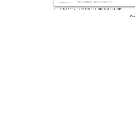
/ NOVEMBER – DECEMBER 2012 /
PROPERTIES
1
...,
176
,
177
,
178
,
179
,
180
,
181
,
182
,
183
,
184
,
185
Pow