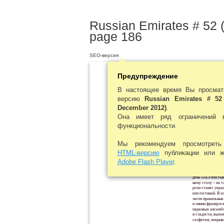
Russian Emirates # 52 
page 186
SEO-версия
Предупреждение
Home Decor
/
В настоящее время Вы просмат
версию
Russian Emirates # 52
December 2012)
.
Она имеет ряд ограничений 
функциональности.
U
Мы рекомендуем просмотре
HTML-версию
публикации или
Adobe Flash Player
.
кофе на праздник 
государственного
день ОАЭ или тык
нему столу – их та
роли станет укра
или гостиной. В о
легли правильные
и линии французс
Шарль Кристофль,
основатель марки
парковых ансамб
и сладости, выло
салфетки, покрыв