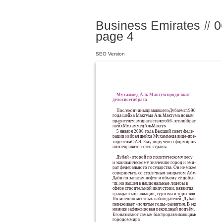
Business Emirates # 06
page 4
SEO Version
Мухаммед Аль Мактум продолжит
делосвоегобрата
ПослекончиныправившегоДубаемс1990
года шейха Мактума Аль Мактума новым
правителем эмирата сталего56-летнийбрат
шейхМухаммедАльМактум.
5 января 2006 года Высший совет феде-
рации избрал шейха Мухаммеда вице-пре-
зидентомОАЭ. Ему поручено сформировать
новоеправительство страны.
Дубай - второй по политическому весу
и экономическому значению город и эми-
рат федерального государства. Он не может
соперничать со столичным эмиратом Абу-
Даби по запасам нефти и объему её добы-
чи, но вышел в национальные лидеры в
сфере строительной индустрии, развития
гражданской авиации, туризма и торговли.
По мнению местных наблюдателей, Дубай
переживает «золотые годы»развития. В эко-
номике зафиксирован рекордный подъём.
Егоназывают самым быстроразвивающимся
городоммира.