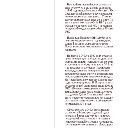
Валовый внутренний продукт эмирата
вырос более чем в два раза по сравнению
с 1995 годомиприближается к30млрдUSD.
Среднегодовой прирост в течение послед-
негодесятилетия составилоколо10%и счи-
тается одним из самых высоких в мире. При
этом в целом по стране объём ВВП растет
ежегодно в среднем на 5-6% и превышает,
пооценкамМеждународногобанка, 85млрд
USD.
Наибольший прирост ВВП Дубая обес-
печили секторы торговли, туризма, граж-
данской авиации, услуг, строительства.
Продолжаетсяпритоквэмиратиностранных
капиталов.
Принятие в Дубае в 2002 году декрета о
праве иностранцев свободно владеть опре-
делёнными видами недвижимости привело
к строительному буму не только в ОАЭ, но
и во всех арабских странах Персидского
залива, где крупные иностранные инвес-
торы приобретают элитную недвижимость,
используемуюпреимущественнодляотдыха.
На Аравийском полуострове на июнь этого
года зарегистрировано 1825 строительных
объектов общей стоимостью выше 220млрд
USD. 820 из них возводятся на эмиратской
земле. Наибольшее число местных строек
находится в Дубае. Строительный сектор
этого княжества уже несколько лет находит-
ся на этапе стремительного взлёта и растёт
примернона 30% в год.
Сфера туризма в Дубае стремительно
развивается благодаря созданной здесь
прекрасной инфраструктуре и природе,
подарившей эмирату море и пустыню в
непосредственной близости от аэропорта,
гостиници великолепныхшоссейных дорог.