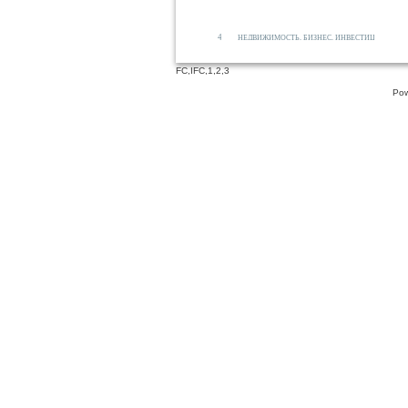
4
НЕДВИЖИМОСТЬ, БИЗНЕС, ИНВЕСТИЦИИ
FC
,
IFC
,
1
,
2
,
3
Pow