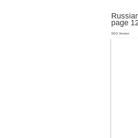
Russian
page 1
SEO Version