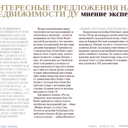
НТЕРЕСНЫЕ ПРЕДЛОЖЕНИЯ Н
ЕДВИЖИМОСТИ ДУБАЯ:
мнение экспе
К НЕДВИЖИМОСТИ
Желая сориентировать наших
«ЖИВЫЕ ЛЕГЕНДЫ» ИЛИ ПОДНЕБЕ
 РАЗВИВАЕТСЯ ТЕМПАМИ,
читателей в потоке предложений, мы
Грандиозная застройка Dubailand, зан
обратились к экспертам – агентству
почти 200 кв. км площади в десяти минутах
ОЙНЫМИ ЗАНЕСЕНИЯ В
недвижимости Stars Dome Realty – с
центральной городской магистрали, станет
У РЕКОРДОВ ГИННЕСА».
просьбой рассказать о тех проектах,
шим на Ближнем Востоке развлекательно-
Е ПРОЕКТЫ ПОЯВЛЯЮТСЯ
которые сегодня наиболее актуальны
комплексом. Именно на нее в «Стратегичес
ВИДНЫМ ПОСТОЯНСТВОМ,
для инвестирования. К мнению кон-
развития Дубая» возложена ответственность
 ОБЪЯВЛЕННЫЕ – СТРО-
сультантов Stars Dome Realty прислу-
вращение эмирата в крупнейший междуна
ВШИРЬ И ВВЫСЬ, МНО-
шаться стоит. Судите сами: агентство
центр семейного туризма. По замыслу авто
ЖЕ СДАНЫ И ЗАСЕЛЕНЫ.
выросло вместе с новым Дубаем, за
комплекс включает тематические зоны, на 
ТРАННЫЕ ИНВЕСТОРЫ К
пару лет в несколько раз увеличило
которых будут осуществлены 45 основных 
ЙСКИМ НОВОСТРОЙКАМ
штат сотрудников, а полтора года
ных проектов и 200 дополнительных.
ЕСА НЕ ТЕРЯЮТ И ДЕРЖАТ
назад переехало из простого малень-
НА ПУЛЬСЕ ГОРОДА, ЧТОБЫ
кого офиса в старом Дубае, в концеп-
ЕМЯ ЗАПОЛУЧИТЬ ВО
туально оформленный двухэтажный
ЕНИЕ ЛАКОМЫЙ КУСОЧЕК
офис прямо напротив самого высоко-
го здания мира Burj Dubai («Башня
СТИЦИОННОГО ПИРОГА,
Дубая»). Сегодня Stars Dome Realty
ОГО ХВАТАЕТ ДАЛЕКО НЕ
работает только с крупными инве-
ЕХ И НЕ ВСЕГДА. «КТО НЕ
сторами, большая часть из которых –
, ТОТ ОПОЗДАЛ», – ГЛАСИТ
выходцы из стран СНГ.
КАЯ ПОСЛОВИЦА. В СЛУЧАЕ
Для данного номера «Русских
АЕМ ТАК ОНО И ЕСТЬ –
Эмиратов» консультанты Stars Dome
Ы ПРИОБРЕСТИ НЕДВИЖИ-
Realty выбрали из своего толстого
 ИМЕННО В ТОТ МОМЕНТ,
портфолио предложений два – «Башни
А ИНВЕСТИЦИИ НАИБОЛЕЕ
«Живых легенд» (Living Legends
ДНЫ, НУЖНО ЗАРАНЕЕ
Towers) в застройке Dubailand и буду-
, КУДА СТОИТ ВКЛАДЫ-
щий центр бизнеса Дубая, настоящий
ДЕНЬГИ И ВРЕМЯ.
«город в городе» – район Business Bay.
PROPER
ЯНВАРЬ - ФЕВРАЛЬ 2008
СКИЕ ЭМИРАТЫ