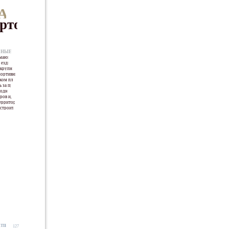
А РЫНКЕ
ртов
СНЫЕ ВИЛЛЫ
имающая
 езды от
 крупней-
спортивным
ком плане
 за пре-
родный
ров идеи,
территории
строитель-
TIES
127