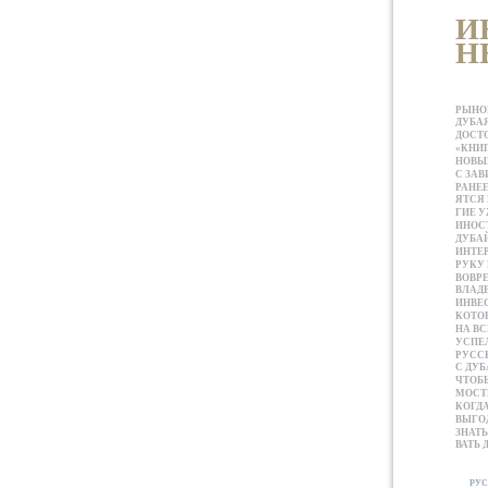
И
Н
РЫНО
ДУБАЯ
ДОСТ
«КНИГ
НОВЫ
С ЗА
РАНЕЕ
ЯТСЯ 
ГИЕ У
ИНОС
ДУБА
ИНТЕР
РУКУ 
ВОВР
ВЛАД
ИНВЕ
КОТОР
НА ВС
УСПЕЛ
РУСС
С ДУБ
ЧТОБ
МОСТЬ
КОГД
ВЫГО
ЗНАТЬ
ВАТЬ 
РУС