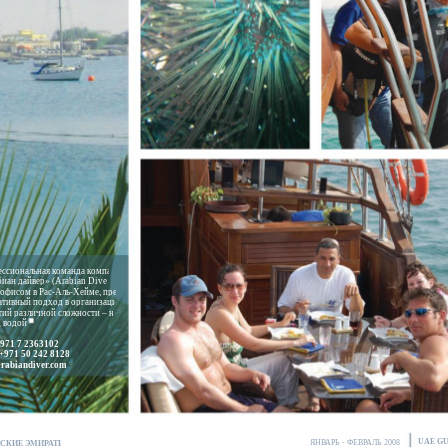
ссиональная команда компа-
иан дайвер» (Arabian Diver), с
офисом в Рас-Аль-Хейме, пред-
еативный подход в организации
ий различной сложности – на
 водой.
+971 7 2363102
+971 50 242 8128
rabiandiver.com
UAE GU
ЯНВАРЬ - ФЕВРАЛЬ 2008
СКИЕ ЭМИРАТЫ