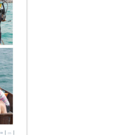
IDE
155