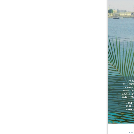
Профе
нии «Араб
головным 
лагает кр
мероприят
воде и под
Тел.: 
Моб.: 
www.a
РУС