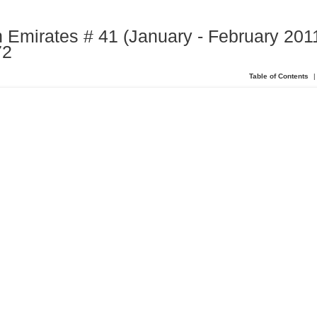
 Emirates # 41 (January - February 2011
72
Table of Contents
|
t