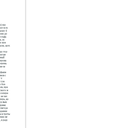
н) против
ал за нацио-
ому боксу.
ии до 75 кг.
стафа вел
м, полу-
о конца.
ксер, который
м.
до тур-
органи-
тный
ирова-
мерены
не ме-
мфанмуанг
мов с уча-
 что-
 узнал,
о бокса
ев, при-
ского му-
 соперника
м не мене
перь, ког-
ед вышел
пряжен-
благодаря
адамнер.
а в третьем
енно вел
 к радо-