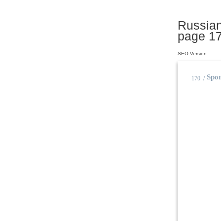
Russian
page 1
SEO Version
Spor
170
/