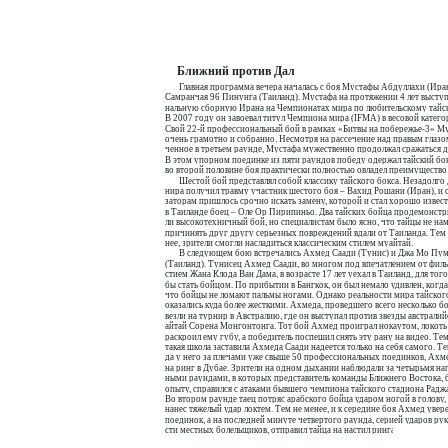
Ближний против Дальнего
Главная программа вечера началась с боя Мустафы Абдуллахи (Ира
Самранчая 96 Пинунга (Таиланд). Мустафа на протяжении 4 лет выступ
нальную сборную Ирана на Чемпионатах мира по любительскому тайск
В 2007 году он завоевал титул Чемпиона мира (IFMA) в весовой категор
Свой 22-й профессиональный бой в рамках «Битвы на побережье-3» Му
очень грамотно и собранно. Несмотря на рассечение над правым глазо
ченное в третьем раунде, Мустафа мужественно продолжал сражаться д
В этом упорном поединке из пяти раундов победу одержал тайский бо
во второй половине боя практически полностью овладел преимущество
Шестой бой представлял собой классику тайского бокса. Незадолго 
нира получил травму участник шестого боя – Вахид Рошани (Иран), и 
заторам пришлось срочно искать замену, которой и стал хорошо извес
в Таиланде боец – Оле Ор Пирипиньо. Два тайских бойца продемонстр
ли высокотехничный бой, но специалистам было ясно, что тайцы не на
причинять друг другу серьезных повреждений вдали от Таиланда. Тем 
нее, зрители смогли насладиться классическим стилем муайтай.
В следующем бою встречались Ахмед Саади (Тунис) и Джа Мо Пу
(Таиланд). Тунисец Ахмед Саади, во многом под впечатлением от филь
стием Жана Клода Ван Дама, в возрасте 17 лет уехал в Таиланд, для того
бы стать бойцом. По прибытии в Бангкок, он был немало удивлен, когда
что бойцы не ломают пальмы ногами. Однако реальности мира тайског
оказались куда более жесткими. Ахмеда, проведшего всего несколько бо
везли на турнир в Австралию, где он выступал против звезды австралий
айтай Сорена Монгонтонга. Тот бой Ахмед проиграл нокаутом, локоть
раскроил ему губу, а победитель поспешил снять эту рану на видео. Те
такая школа заставила Ахмеда Саади надеется только на себя самого. Те
да у него за плечами уже свыше 50 профессиональных поединков, Ахм
на ринг в Дубае. Зрители на одном дыхании наблюдали за четырьмя на
ными раундами, в которых представитель команды Ближнего Востока, 
опыту, справился с атаками бывшего чемпиона тайского стадиона Радж
Во втором раунде таец потряс арабского бойца ударом ногой в голову, 
нанес тяжелый удар локтем. Тем не менее, и к середине боя Ахмед увер
поединок, а на последней минуте четвертого раунда, серией ударов рук,
сти местных болельщиков, отправил тайца на настил ринга.