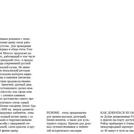
венным режимом с помо-
изнес-центр отеля рабо-
суточно. Для проведения
втрака и обеда отель Four
el Moscow предлагает ре-
ro, работающий в том числе
«шведский стол» и предла-
да современной русской
альной кухни. Не менее
н итальянский ресторан
большим выбором нацио-
юд и напитков (несмотря
ствие продовольственно-
. Закончить удачный день
 состоявшиеся сделки мож-
Moskovsky или лаунж-зоне
e с уютным камином.
о достоинство самого пре-
толичного отеля–самый
оскве спа-центр Amnis Spa.
3000 кв. метров размести-
оцедурных кабинетов, зоны
РЕЗЮМЕ:
отель предназначен
КАК ДОБРАТЬСЯ ИЗ ОА
 водный велнес-центр с са-
для приема высоких делегаций,
из Дубая авиакомпании Fly
ными и гидромассажными
бизнес-визитов, а также для куль-
в неделю (на борту доступе
ссейн с панорамной сте-
турного отдыха. Идеален для дело-
Рейсы прибывают в ближ
ышей, салон красоты и кру-
вых путешественников и любите-
международный аэропорт 
 фитнес-центр.
лей исторического наследия.
ло 40 минут в пути на такс