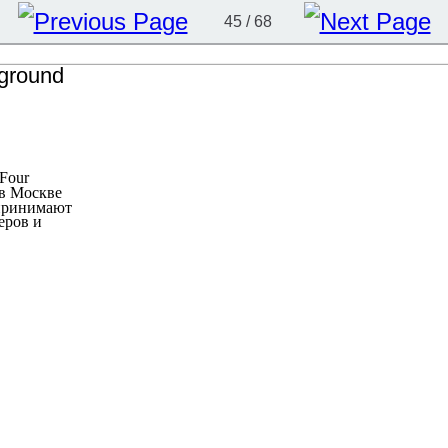
45 / 68
 Four
 в Москве
принимают
еров и