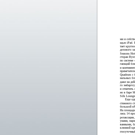
ми и собст
щью iPad. Б
тает кругло
делового за
Seasons Hot
сторан Byst
по системе 
гающий блю
и континент
примечателе
Quadrum с 
нальных бл
даже на дей
го эмбарго)
и отметить
но в баре 
Silk Loung
Еще одн
стижного с
большой вМ
На площади 
лись 14 пр
релаксации,
унами, пар
ванными, ба
клянной кр
глосуточный