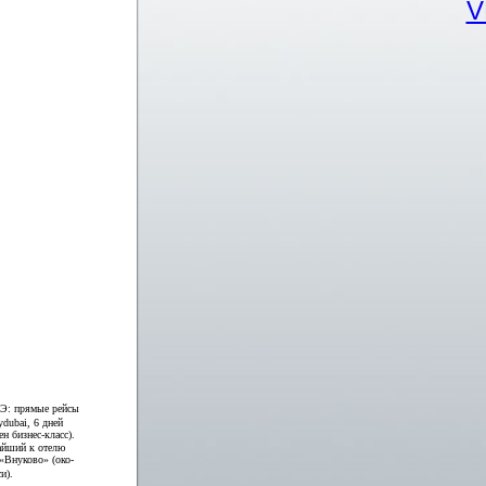
Э:
прямые рейсы
dubai, 6 дней
н бизнес-класс).
айший к отелю
«Внуково» (око-
и).