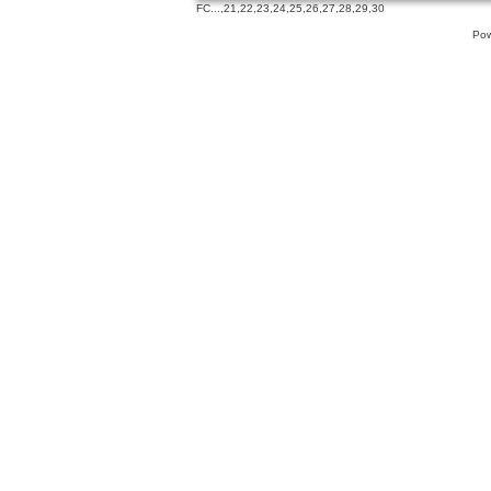
FC
...,
21
,
22
,
23
,
24
,
25
,
26
,
27
,
28
,
29
,
30
Pow