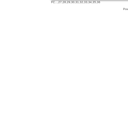
FC
...,
27
,
28
,
29
,
30
,
31
,
32
,
33
,
34
,
35
,
36
Pow