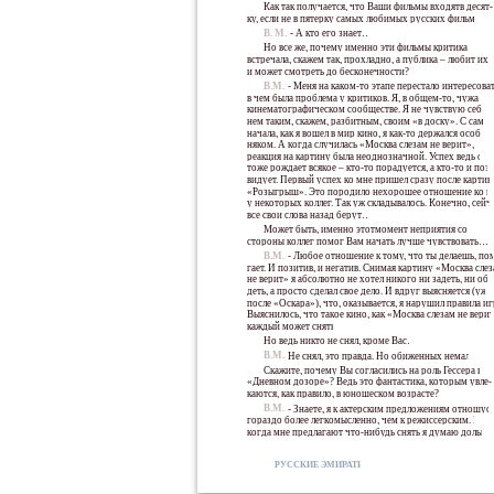
Как так получается, что Ваши фильмы входятв десят-
ку, если не в пятерку самых любимых русских фильмов?
В. М.:
- А кто его знает…
Но все же, почему именно эти фильмы критика
встречала, скажем так, прохладно, а публика – любит их
и может смотреть до бесконечности?
В.М.:
- Меня на каком-то этапе перестало интересоват
в чем была проблема у критиков. Я, в общем-то, чужак в
кинематографическом сообществе. Я не чувствую себя в
нем таким, скажем, разбитным, своим «в доску». С само
начала, как я вошел в мир кино, я как-то держался особ-
няком. А когда случилась «Москва слезам не верит», то
реакция на картину была неоднозначной. Успех ведь он
тоже рождает всякое – кто-то порадуется, а кто-то и поза
видует. Первый успех ко мне пришел сразу после карти
«Розыгрыш». Это породило нехорошее отношение ко м
у некоторых коллег. Так уж складывалось. Конечно, сейч
все свои слова назад берут…
Может быть, именно этотмомент неприятия со
стороны коллег помог Вам начать лучше чувствовать…
В.М.:
- Любое отношение к тому, что ты делаешь, по
гает. И позитив, и негатив. Снимая картину «Москва сле
не верит» я абсолютно не хотел никого ни задеть, ни оби
деть, а просто сделал свое дело. И вдруг выясняется (уже
после «Оскара»), что, оказывается, я нарушил правила иг
Выяснилось, что такое кино, как «Москва слезам не вери
каждый может снять.
Но ведь никто не снял, кроме Вас…
В.М.:
Не снял, это правда. Но обиженных немало.
Скажите, почему Вы согласились на роль Гессера в
«Дневном дозоре»? Ведь это фантастика, которым увле-
каются, как правило, в юношеском возрасте?
В.М.:
- Знаете, я к актерским предложениям отношус
гораздо более легкомысленно, чем к режиссерским. И
когда мне предлагают что-нибудь снять я думаю дольше
РУССКИЕ ЭМИРАТЫ