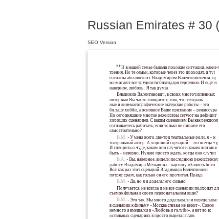
Russian Emirates # 30 (
SEO Version
И в нашей семье бывали похожие ситуации, какие-
трения. Но те семьи, которые через это проходят, и тут я
согласна абсолютно с Владимиром Валентиновичем, пре
возмогают все трудности благодаря терпению. И еще это
наверное, любовь . Я так думаю.
Владимир Валентинович, в своих многочисленных
интервью Вы часто говорите о том, что театраль-
ные и кинематографические актерские работы – это
больше хобби, а основное Ваше призвание – режиссура.
Но сегодняшние многие режиссеры сетуют на дефицит
хороших сценариев. С каким сценарием Вы как режиссе
соглашаетесь работать, если только не пишите его
самостоятельно?
В.М.:
- У меня всего две-три театральные роли, я – не
театральный актер. А хороший сценарий – это всегда чу
И говорить о чуде, каким оно случится и каким оно мож
быть – неверно. Нужно просто ждать, когда оно случитс
В.А.:
- Вы, наверное, видели последнюю режиссерск
работу Владимира Меньшова – картину «Зависть богов»
Вот как раз этот сценарий Владимира Валентиновича
потряс сразу, как только он его прочитал. Правда?
В.М.:
- Да, но я и доделал его сильно.
Получается, не всегда и не все сценарии подходят дл
съемок фильма в своем первоначальном виде?
В.М.:
- Это так. Мы много доделывали и переделывал
в сценарии к фильму «Москва слезам не верит». Совсем
немного я вмешался в «Любовь и голуби», а вот во всех
остальных сценариях я просто вырезал главы.