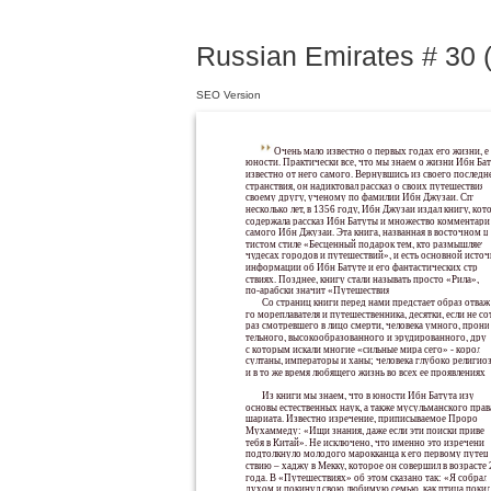
Russian Emirates # 30 (
SEO Version
Очень мало известно о первых годах его жизни, е
юности. Практически все, что мы знаем о жизни Ибн Бат
известно от него самого. Вернувшись из своего последн
странствия, он надиктовал рассказ о своих путешествиях
своему другу, ученому по фамилии Ибн Джузаи. Спустя
несколько лет, в 1356 году, Ибн Джузаи издал книгу, кот
содержала рассказ Ибн Батуты и множество комментари
самого Ибн Джузаи. Эта книга, названная в восточном ц
тистом стиле «Бесценный подарок тем, кто размышляет 
чудесах городов и путешествий», и есть основной источ
информации об Ибн Батуте и его фантастических стран-
ствиях. Позднее, книгу стали называть просто «Рила», ч
по-арабски значит «Путешествия».
Со страниц книги перед нами предстает образ отваж
го мореплавателя и путешественника, десятки, если не со
раз смотревшего в лицо смерти, человека умного, прони
тельного, высокообразованного и эрудированного, дру
с которым искали многие «сильные мира сего» - короли 
султаны, императоры и ханы; человека глубоко религио
и в то же время любящего жизнь во всех ее проявлениях
Из книги мы знаем, что в юности Ибн Батута изучал
основы естественных наук, а также мусульманского прав
шариата. Известно изречение, приписываемое Пророку
Мухаммеду: «Ищи знания, даже если эти поиски привед
тебя в Китай». Не исключено, что именно это изречение
подтолкнуло молодого марокканца к его первому путеш
ствию – хаджу в Мекку, которое он совершил в возрасте 
года. В «Путешествиях» об этом сказано так: «Я собралс
духом и покинул свою любимую семью, как птица покид