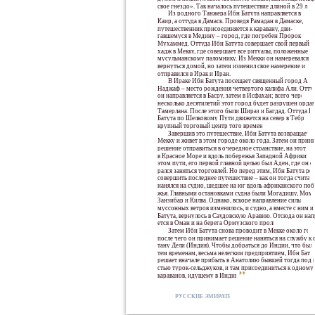
свое гнездо». Так началось путешествие длиной в 29 лет.
Из родного Танжера Ибн Батута направляется в
Каир, а оттуда в Дамаск. Проведя Рамадан в Дамаске,
путешественник присоединяется к каравану, дви-
гавшемуся в Медину – город, где погребен Пророк
Мухаммед. Оттуда Ибн Батута совершает свой первый
хадж в Мекку, где совершает все ритуалы, положенные
мусульманскому паломнику. Из Мекки он намеревался
вернуться домой, но затем изменил свое намерение и
отправился в Ирак и Иран.
В Ираке Ибн Батута посещает священный город Аль
Наджаф – место рождения четвертого калифа Али. Отту
он направляется в Басру, затем в Исфахан; всего через
несколько десятилетий этот город будет разрушен орда
Тамерлана. После этого были Шираз и Багдад. Оттуда И
Батута по Шелковому Пути движется на север в Тебриз,
крупный торговый центр того времени.
Завершив это путешествие, Ибн Батута возвращается
Мекку и живет в этом городе около года. Затем он прин
решение отправиться в очередное странствие, на этот раз
в Красное Море и вдоль побережья Западной Африки. Н
этом пути, его первой главной целью был Аден, где он с
рался заняться торговлей. Но перед этим, Ибн Батута ре
совершить последнее путешествие – как он тогда считал 
нанялся на судно, шедшее на юг вдоль африканского поб
жья. Главными остановками судна были Могадишу, Момб
Занзибар и Килва. Однако, вскоре направление сильных
муссонных ветров изменилось, и судно, а вместе с ним и
Батута, вернулось в Саудовскую Аравию. Отсюда он нап
ется в Оман и на берега Ормузского пролива.
Затем Ибн Батута снова проводит в Мекке около года
после чего он принимает решение наняться на службу к 
тану Дели (Индия). Чтобы добраться до Индии, что было
тем временам, весьма нелегким предприятием, Ибн Бату
решает вначале прибыть в Анатолию бывшей тогда под в
стью турок-сельджуков, и там присоединиться к одному
караванов, идущему в Индию.
РУССКИЕ ЭМИРАТЫ