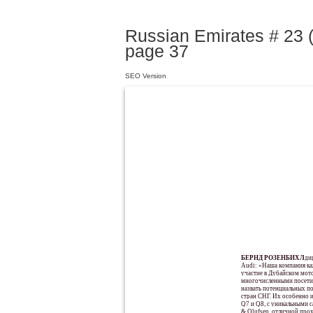
Russian Emirates # 23 (
page 37
SEO Version
БЕРНД РОЗЕНБИХЛЕР
ди
Audi: «Наша компания ка
участие в Дубайском мот
многочисленными посети
назвать потенциальных по
стран СНГ. Их особенно 
Q7 и Q8, с уникальными 
& Olufsen, отличной про