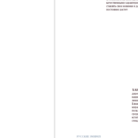
качественными характери
ставлять свои новинки и да
постоянно растет».
демонстрации новейших тенденций
высокая поку
автомобилестроения, продвижения
определенных 
брендов и мировых автопремьер.
новаторства 
Этому, безусловно, способствует не
сопровождает
только развитая дорожная система и
ХАН
дире
наши
лени
Ближ
мира
поль
сред
кста
стенд
РУССКИЕ ЭМИРАТЫ