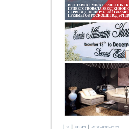
ВЫСТАВКА EMIRATESMILLIONER
ПРИВЕТСТВОВАЛА ЗВЕЗД КИНОИ 
ПЕРВЫЙ ДЕНЬШОУ БЫЛ ОЗНАМЕ
ПРЕДМЕТОВ РОСКОШИ ПОД ЭГИДО
LIFE STYLE
36
JANUARY-FEBRUARY 2008