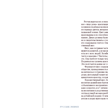
Резчик вырезал их и пере
ное «лицо дома» красильщик
хозяином подбирал колеровк
пустынных цветов, янтарно
пальмовой зелени. Цвет зави
красильщика и их способно
манию. Двери должны были н
но и свидетельствовать о г
его социальном статусе. Он
ственный вкус.
Вкус, как составная част
является развитой, а не вро
есть не у всех людей. Хозяй
чисто и красиво»! Чистоты 
сто. Она требует только тру
Подняться на уровень красо
Это получается далеко не у 
Формирует вкус социаль
обществе, принадлежность 
на интересы и установки л
души, визуальный талант к
камертоном красоты, созда
Художественный вкус Аб
воспитан аравийским бытом 
субъективного восприятия
рано осиротел, и в 7-летнем
на воспитание к родственник
сестры в такой же народной
на дубайской родине. О нем 
регали и редко выпускали гу
РУССКИЕ ЭМИРАТЫ