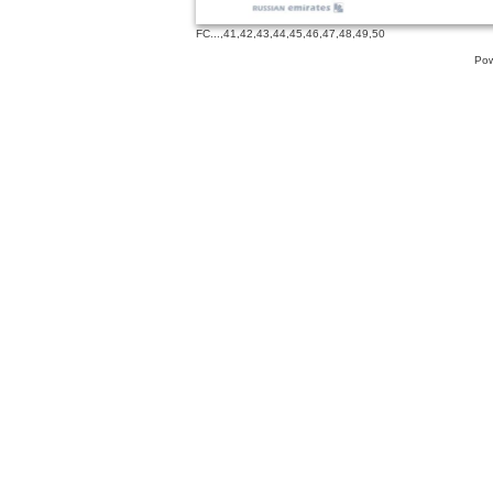
FC
...,
41
,
42
,
43
,
44
,
45
,
46
,
47
,
48
,
49
,
50
Pow