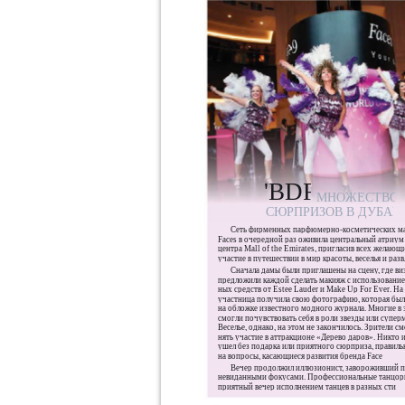
'BDFT
МНОЖЕСТВО
СЮРПРИЗОВ В ДУБАЕ
Сеть фирменных парфюмерно-косметических м
Faces в очередной раз оживила центральный атриум
центра Mall of the Emirates, пригласив всех желающ
участие в путешествии в мир красоты, веселья и раз
Сначала дамы были приглашены на сцену, где в
предложили каждой сделать макияж с использовани
ных средств от Estee Lauder и Make Up For Ever. На
участница получила свою фотографию, которая бы
на обложке известного модного журнала. Многие в 
смогли почувствовать себя в роли звезды или супер
Веселье, однако, на этом не закончилось. Зрители с
нять участие в аттракционе «Дерево даров». Никто и
ушел без подарка или приятного сюрприза, правиль
на вопросы, касающиеся развития бренда Faces.
Вечер продолжил иллюзионист, завороживший 
невиданными фокусами. Профессиональные танцор
приятный вечер исполнением танцев в разных стиля