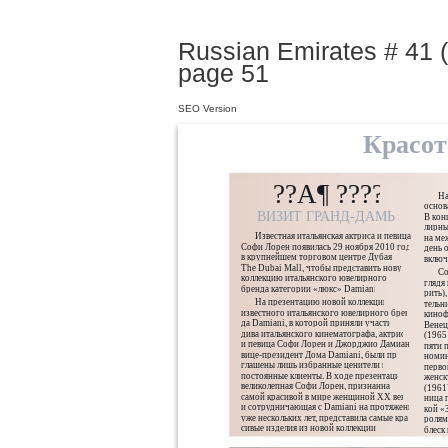
Russian Emirates # 41 (
page 51
SEO Version
Красот
??A¶ ????»
На
основ
ВИЗИТ ГРАНД-ДАМЫ
В кон
лирны
Известная итальянская актриса и певица
на ме
Софи Лорен появилась 29 ноября 2010 года
день 
в крупнейшем торговом центре Дубая –
включ
The Dubai Mall, чтобы представить новую
Со
коллекцию итальянского ювелирного
глядя
бренда категории «люкс» Damiani.
рить),
На презентацию новой коллекции
тельн
известного итальянского ювелирного брен-
киноф
да Damiani, в которой приняли участие:
Венец
дива итальянского кинематографа, актриса
(1965
и певица Софи Лорен и Джорджио Дамиани,
пяти 
вице-президент Дома Damiani, были при-
номин
глашены лишь избранные ценители и
перво
постоянные клиенты. В ходе презентации
женск
великолепная Софи Лорен, признанная
(1961
самой красивой в мире женщиной ХХ века
ница 
и сотрудничающая с Damiani на протяжении
кой «
уже нескольких лет, представила самые кра-
ролям
сивые изделия из новой коллекции.
блеск