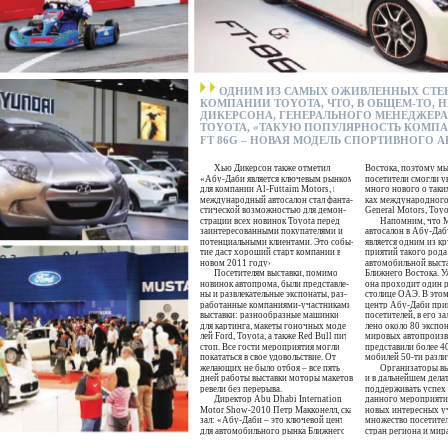
ОДНИМ ИЗ САМЫХ ОЖИВЛЕННЫХ СТЕН
КОМПАНИИ TOYOTA, ЧТО, В ОБЩЕМ-ТО, 
ДИКЕРСОНА, ГЕНЕРАЛЬНОГО МЕНЕДЖЕРА
TOYOTA, «ТАКУЮ ПОПУЛЯРНОСТЬ КОМПА
FT 86G – НОВАЯ МОДЕЛЬ СПОРТИВНОГО 
Хью Дикерсон также отметил:
Востока, поэтому мы
«Абу-Даби является ключевым рынком
посетители смогли у
для компании Al-Futtaim Motors, и
много нового о таки
международный автосалон стал фанта-
ках международного 
стической возможностью для демон-
General Motors, Toyo
страции всех новинок Toyota перед
Напомним, что 
заинтересованными покупателями и
автосалон в Абу-Да
потенциальными клиентами. Это собы-
является одним из к
тие даст хороший старт компании в
приятий такого рода
новом 2011 году».
автомобильной выста
Посетителям выставки, помимо
Ближнего Востока. Уж
новинок автопрома, были представле-
она проходит один ра
ны и развлекательные экспонаты, раз-
столице ОАЭ. В это
работанные компаниями-участниками
центр Абу-Даби прин
выставки: разнообразные машинки
посетителей, в его з
для картинга, макеты гоночных моде-
лено около 80 экспо
лей Ford, Toyota, а также Red Bull пит-
мировых автопроизв
стоп. Все гости мероприятия могли
представили более 4
покататься в свое удовольствие. От
мобилей 50-ти разли
желающих не было отбоя – все пять
Организаторы в
дней работы выставки моторы макетов
и в дальнейшем делат
ревели без перерыва.
поддерживать успех
Директор Abu Dhabi International
данного мероприятия
Motor Show-2010 Петр Макконелл, ска-
новых интересных у
зал: «Абу-Даби – это ключевой центр
множество посетител
для автомобильного рынка Ближнего
стран региона и мира