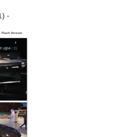
) -
Flash Version
т-драйв
/ 55