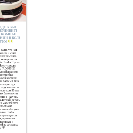
ДОВ ВЫСТАВКИ ОКАЗАЛСЯ СТЕНД
НЕУДИВИТЕЛЬНО. ПО СЛОВАМ ХЬЮ
 КОМПАНИИ AL-FUTTAIM MOTORS
НИИ В БОЛЬШЕЙ СТЕПЕНИ ОБЕСПЕЧИЛА
АВТОМОБИЛЯ-КУПЕ ZELAS»
 рады, что наши
видеть и узнать
х крупных игро-
автопрома, как
ta, Ford и Hyundai».
Международный
бу (ADIMS-2010)
рупнейших меро-
 и старейшей
вкой в регионе
е более 20-ти лет
з в два года в
м году выставочный
ял около 50 тысяч
алах было выстав-
нентов – крупных
одителей, которые
00 моделей авто-
чных марок.
ыставки обещают
ь всё, чтобы
 и зрелищность
, привлекать
частников и
ей из соседних
.
PR