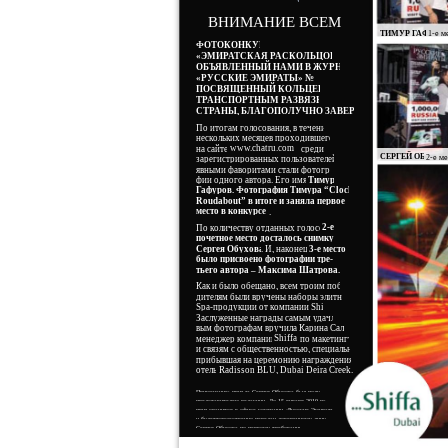
ВНИМАНИЕ ВСЕМ!!!
ТИМУР ГАФУРО
1-е м
ФОТОКОНКУРС
«ЭМИРАТСКАЯ РАСКОЛЬЦОВКА»,
ОБЪЯВЛЕННЫЙ НАМИ В ЖУРНАЛЕ
«РУССКИЕ ЭМИРАТЫ» № 33 И
ПОСВЯЩЕННЫЙ КОЛЬЦЕВЫМ
ТРАНСПОРТНЫМ РАЗВЯЗКАМ
СТРАНЫ, БЛАГОПОЛУЧНО ЗАВЕРШЕН.
По итогам голосования, в течение
нескольких месяцев проходившего
www.chatru.com
на сайте
среди
СЕРГЕЙ ОБУХОВ
2-е ме
зарегистрированных пользователей,
явными фаворитами стали фотогра-
фии одного автора. Его имя –
Тимур
Гафуров. Фотография Тимура “Clock
Roudabout” в итоге и заняла первое
место в конкурсе
.
2-е
По количеству отданных голосов
почетное место досталось снимку
Сергея Обухова
. И, наконец,
3-е место
было присвоено фотографии тре-
тьего автора – Максима Шатрова.
Как и было обещано, всем троим побе-
дителям были вручены наборы элитной
Spa-продукции от компании Shiffa.
Заслуженные награды самым удачли-
вым фотографам вручила Карина Салиб,
Shiffa
менеджер компании
по макетингу
и связям с общественностью, специально
прибывшая на церемонию награждения в
отель
Radisson BLU, Dubai Deira Creek.
Примечание: приз за Сергея Обухова был получен
представителем редакции. До 15 января 2010 года
приз хранится в офисе компании «Русские Эмираты»,
и будетторжественно передан доверенному лицу
Сергея Обухова по первому требованию.