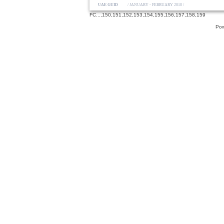
UAE GUIDE
/ JANUARY - FEBRUARY 2010 /
FC
...,
150
,
151
,
152
,
153
,
154
,
155
,
156
,
157
,
158
,
159
Pow