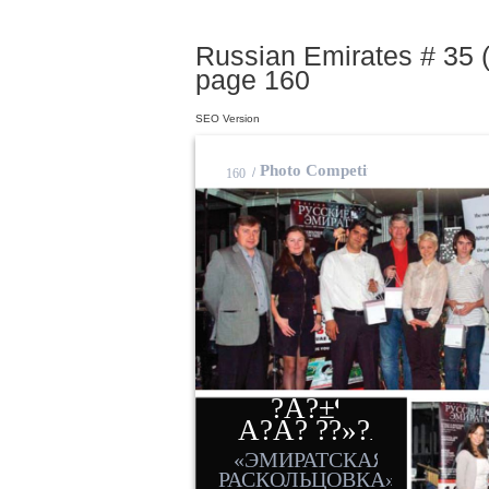
Russian Emirates # 35 (
page 160
SEO Version
Photo Competition
/
160
?A?±¶
A?A? ??»?A??®
«ЭМИРАТСКАЯ
РАСКОЛЬЦОВКА»