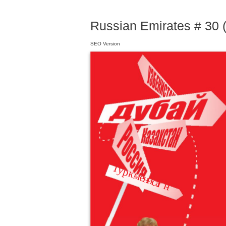
Russian Emirates # 30 (
SEO Version
Туркм н ст н
е и а