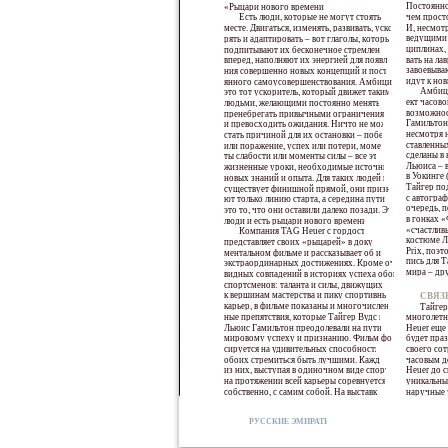
Постоянно
«Рыцари нового времени».
Есть люди, которые не могут стоять на
чем просто
месте. Двигаться, изменять, развивать, уско-
И, несмотр
ведущими 
рять и адаптировать – вот глаголы, которые
циплинах, 
подпитывают их бесконечное стремление
вперед, наполняют их энергией для появле-
вать на ла
завоевыва
ния совершенно новых концепций и посто-
идут к но
янного самоусовершенствования. Амбиции –
Амбици
это тот ускоритель, который движет такими
ект часов
людьми, желающими постоянно меняться,
возможнос
пренебрегать привычными ограничениями
Гамильтон
и превосходить ожидания. Ничто не может
несмотря н
стать причиной для их остановки – победа
ставленны
или поражение, успех или потери, момен-
сделаны в 
ты слабости или моменты силы – все это
Льюиса – 
жизненные уроки, необходимые источники
в Уокинге 
новых знаний и опыта. Для таких людей не
Тайгер по
существует финишной прямой, они призна-
с автограф
ют только линию старта, а середина пути –
очередь, 
это то, что они оставили далеко позади. Эти
в гонках 
люди и есть рыцари нового времени.
«счастлив
Компания TAG Heuer с гордостью
костюме Л
представляет своих «рыцарей» в доку-
Prix, поэт
ментальном фильме и рассказывает об их
пись для 
экстраординарных достижениях. Кроме оче-
мира – др
видных совпадений в историях успеха обоих
спортсменов: таланта и силы, движущих их
к вершинам мастерства и пику спортивных
СВЯЗ
карьер, в фильме показаны и многочислен-
Тайгер
ные препятствия, которые Тайгер Вудс и
многолетн
Льюис Гамильтон преодолевали на пути к
Heuer еще 
мировому успеху и признанию. Фильм фоку-
будет пра
сируется на удивительных способностях
своего со
обоих стремиться быть лучшими. Каждый
часовым д
из них, выступая в одиночном виде спорта,
Heuer до 
на протяжении всей карьеры соревнуется,
уникальные
собственно, с самим собой. На выставке,
наручные 
РУССКИЕ ЭМИРАТЫ