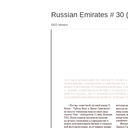
Russian Emirates # 30 (
SEO Version
ЧАСОВАЯ КОМПАНИЯ TAG HEUER УСТРОИЛА 
ТЕМП ЖИЗНИ, ОТНОШЕНИЕ КО ВРЕМЕНИ И К
НОВОГО ВРЕМЕНИ» И ОДНОИМЕННОЙ ВЫСТАВКИ
1» ЛЬЮИС ГАМИЛЬТОН В ПРОЦЕССЕ РАБОТЫ
ИЛИ РАСПЛАТА», ПО УСЛОВИЯМ КОТОРОЙ К
ЗАДАННЫЙ ОППОНЕНТОМ ВОПРОС ИЛИ БЫСТР
«Послы» известной часовой марки TAG
которая на
Heuer – Тайгер Вудс и Льюис Гамильтон – это
выхода на 
не просто чемпионы мира в своих видах
лены разн
спорта. Они – победители 21 века. Компания
падения, ж
TAG Heuer решила продемонстрировать
конце кон
характера
их вечное стремление к совершенству в
новом документальном фильме и специаль-
Жизнен
ной фотоэкспозиции, получивших название
Льюиса Га